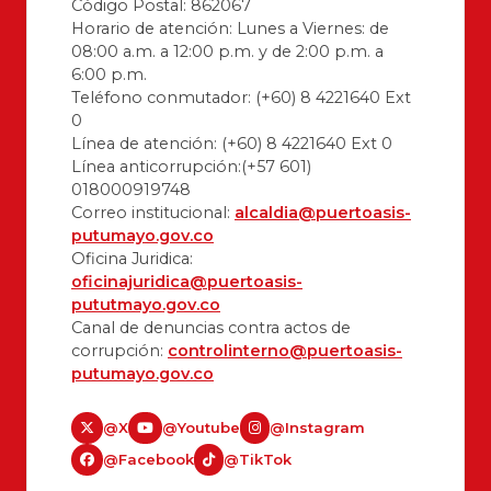
Código Postal: 862067
Horario de atención: Lunes a Viernes: de
08:00 a.m. a 12:00 p.m. y de 2:00 p.m. a
6:00 p.m.
Teléfono conmutador: (+60) 8 4221640 Ext
0
Línea de atención: (+60) 8 4221640 Ext 0
Línea anticorrupción:(+57 601)
018000919748
Correo institucional:
alcaldia@puertoasis-
putumayo.gov.co
Oficina Juridica:
oficinajuridica@puertoasis-
pututmayo.gov.co
Canal de denuncias contra actos de
corrupción:
controlinterno@puertoasis-
putumayo.gov.co
@X
@Youtube
@Instagram
@Facebook
@TikTok