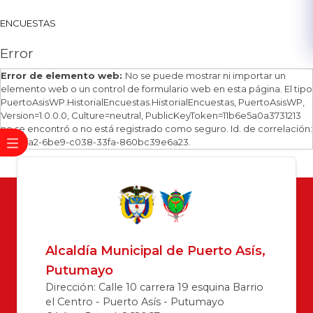
ENCUESTAS​
Error
Error de elemento web:
No se puede mostrar ni importar un
elemento web o un control de formulario web en esta página. El tipo
PuertoAsisWP.HistorialEncuestas.HistorialEncuestas, PuertoAsisWP,
Version=1.0.0.0, Culture=neutral, PublicKeyToken=11b6e5a0a3731213
no se encontró o no está registrado como seguro. Id. de correlación:
f05a2fa2-6be9-c038-33fa-860bc39e6a23.
Alcaldía Municipal de Puerto Asís,
Putumayo
Dirección: Calle 10 carrera 19 esquina Barrio
el Centro - Puerto Asís - Putumayo