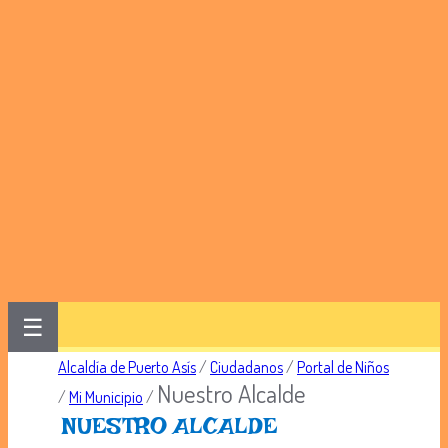
☰
Alcaldía de Puerto Asís
/
Ciudadanos
/
Portal de Niños
Nuestro Alcalde
/
Mi Municipio
/
NUESTRO ALCALDE