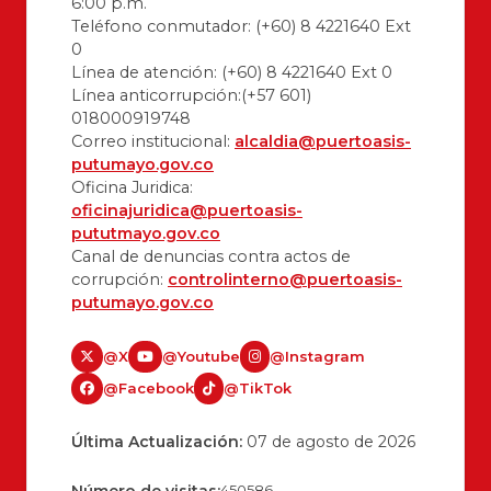
6:00 p.m.
Teléfono conmutador: (+60) 8 4221640 Ext
0
Línea de atención: (+60) 8 4221640 Ext 0
Línea anticorrupción:(+57 601)
018000919748
Correo institucional:
alcaldia@puertoasis-
putumayo.gov.co
Oficina Juridica:
oficinajuridica@puertoasis-
pututmayo.gov.co
Canal de denuncias contra actos de
corrupción:
controlinterno@puertoasis-
putumayo.gov.co
@X
@Youtube
@Instagram
@Facebook
@TikTok
Última Actualización:
07 de agosto de 2026
450586