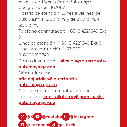
el Centro - Puerto Asís - Putumayo
Código Postal: 862067
Horario de atención: Lunes a Viernes: de
08:00 a.m. a 12:00 p.m. y de 2:00 p.m. a
6:00 p.m.
Teléfono conmutador: (+60) 8 4221640 Ext
0
Línea de atención: (+60) 8 4221640 Ext 0
Línea anticorrupción:(+57 601)
018000919748
Correo institucional:
alcaldia@puertoasis-
putumayo.gov.co
Oficina Juridica:
oficinajuridica@puertoasis-
pututmayo.gov.co
Canal de denuncias contra actos de
corrupción:
controlinterno@puertoasis-
putumayo.gov.co
@X
@Youtube
@Instagram
@Facebook
@TikTok