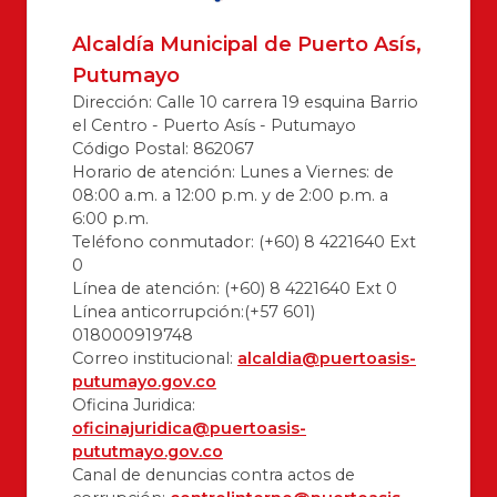
Alcaldía Municipal de Puerto Asís,
Putumayo
Dirección: Calle 10 carrera 19 esquina Barrio
el Centro - Puerto Asís - Putumayo
Código Postal: 862067
Horario de atención: Lunes a Viernes: de
08:00 a.m. a 12:00 p.m. y de 2:00 p.m. a
6:00 p.m.
Teléfono conmutador: (+60) 8 4221640 Ext
0
Línea de atención: (+60) 8 4221640 Ext 0
Línea anticorrupción:(+57 601)
018000919748
Correo institucional:
alcaldia@puertoasis-
putumayo.gov.co
Oficina Juridica:
oficinajuridica@puertoasis-
pututmayo.gov.co
Canal de denuncias contra actos de