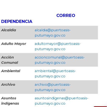
​
​CORREO
DEPENDENCIA
Alcaldía
​​alcaldia@puertoasis-
putumayo.gov.co
Adulto Mayor
adultomayor@puertoasis-
putumayo.gov.co
Acción
​accioncomunal@puertoasis-
Comunal
putumayo.gov.co
Ambiental
​ambiental@puertoasis-
putumayo.gov.co
Archivo
archivo@puertoasis-
putumayo.gov.co
Asuntos
asuntosindigenas@puertoasis-
indígenas
putumayo.gov.co