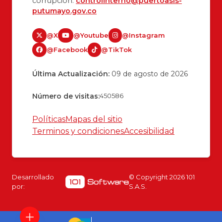
corrupción:
controlinterno@puertoasis-
putumayo.gov.co
@X
@Youtube
@Instagram
@Facebook
@TikTok
Última Actualización:
09 de agosto de 2026
Número de visitas:
450586
Políticas
Mapas del sitio
Terminos y condiciones
Accesibilidad
Desarrollado
© Copyright
2026
101
por:
S.A.S.