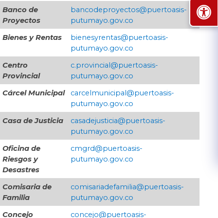
Banco de
​bancodeproyectos@puertoasis-
Proyectos
putumayo.gov.co
Bienes y Rentas
​bienesyrentas@puertoasis-
putumayo.gov.co
Centro
​c.provincial@puertoasis-
Provincial
putumayo.gov.co
Cárcel Municipal
carcelmunicipal@puertoasis-
putumayo.gov.co
Casa de Justicia
​casadejusticia@puertoasis-
putumayo.gov.co
Oficina de
cmgrd@puertoasis-
Riesgos y
putumayo.gov.co
Desastres
Comisaria de
comisariadefamilia@puertoasis-
Familia
putumayo.gov.co
Concejo
​concejo@puertoasis-