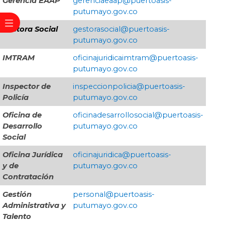
Gerencia EAAP
gerenciaeaap@puertoasis-
putumayo.gov.co
Gestora Social
​gestorasocial@puertoasis-
putumayo.gov.co
IMTRAM
​oficinajuridicaimtram@puertoasis-
putumayo.gov.co
Inspector de
inspeccionpolicia@puertoasis-
Policía
putumayo.gov.co
Oficina de
oficinadesarrollosocial@puertoasis-
Desarrollo
putumayo.gov.co
Social
Oficina Jurídica
oficinajuridica@puertoasis-
y de
putumayo.gov.co
Contratación
Gestión
personal@puertoasis-
Administrativa y
putumayo.gov.co
Talento