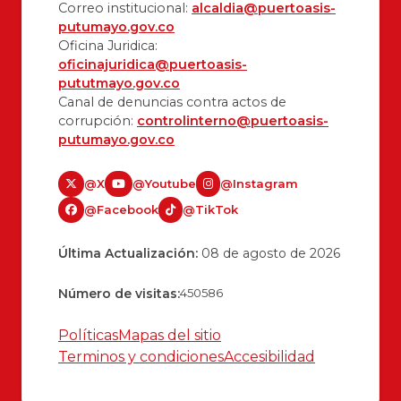
Correo institucional:
alcaldia@puertoasis-
putumayo.gov.co
Oficina Juridica:
oficinajuridica@puertoasis-
pututmayo.gov.co
Canal de denuncias contra actos de
corrupción:
controlinterno@puertoasis-
putumayo.gov.co
@X
@Youtube
@Instagram
@Facebook
@TikTok
Última Actualización:
08 de agosto de 2026
Número de visitas:
450586
Políticas
Mapas del sitio
Terminos y condiciones
Accesibilidad