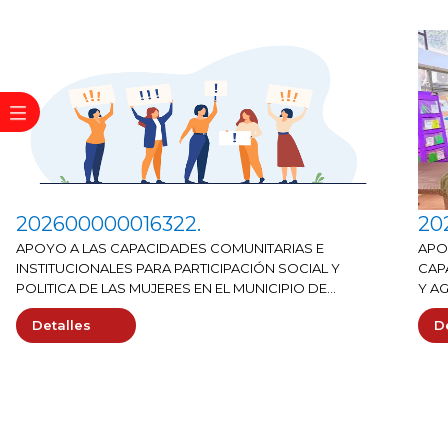
202600000016322.
20
APOYO A LAS CAPACIDADES COMUNITARIAS E
APO
INSTITUCIONALES PARA PARTICIPACIÓN SOCIAL Y
CAP
POLITICA DE LAS MUJERES EN EL MUNICIPIO DE
Y A
PUERTO ASÍS, PUTUMAYO
ASÍ
Detalles
D