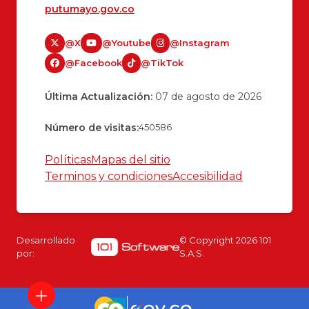
putumayo.gov.co
@X
@Youtube
@Instagram
@Facebook
@TikTok
Última Actualización:
07 de agosto de 2026
Número de visitas:
450586
Políticas
Mapas del sitio
Terminos y condiciones
Accesibilidad
Desarrollado
© Copyright
2026
101
por:
S.A.S.