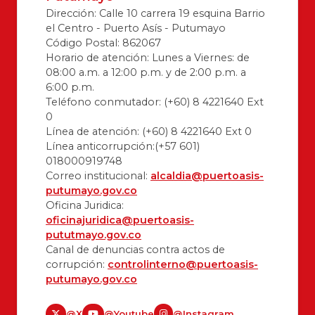
Dirección: Calle 10 carrera 19 esquina Barrio
el Centro - Puerto Asís - Putumayo
Código Postal: 862067
Horario de atención: Lunes a Viernes: de
08:00 a.m. a 12:00 p.m. y de 2:00 p.m. a
6:00 p.m.
Teléfono conmutador: (+60) 8 4221640 Ext
0
Línea de atención: (+60) 8 4221640 Ext 0
Línea anticorrupción:(+57 601)
018000919748
Correo institucional:
alcaldia@puertoasis-
putumayo.gov.co
Oficina Juridica:
oficinajuridica@puertoasis-
pututmayo.gov.co
Canal de denuncias contra actos de
corrupción:
controlinterno@puertoasis-
putumayo.gov.co
@X
@Youtube
@Instagram